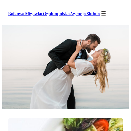
Przejdź
do
Bajkowa Migawka Ogólnopolska Agencja Ślubna
treści