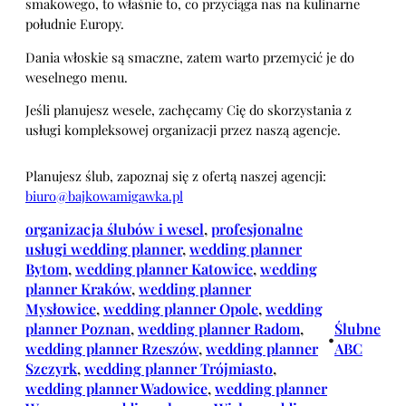
smakowego, to właśnie to, co przyciąga nas na kulinarne
południe Europy.
Dania włoskie są smaczne, zatem warto przemycić je do
weselnego menu.
Jeśli planujesz wesele, zachęcamy Cię do skorzystania z
usługi kompleksowej organizacji przez naszą agencje.
Planujesz ślub, zapoznaj się z ofertą naszej agencji:
biuro@bajkowamigawka.pl
organizacja ślubów i wesel
, 
profesjonalne
usługi wedding planner
, 
wedding planner
Bytom
, 
wedding planner Katowice
, 
wedding
planner Kraków
, 
wedding planner
Mysłowice
, 
wedding planner Opole
, 
wedding
planner Poznan
, 
wedding planner Radom
, 
Ślubne
•
wedding planner Rzeszów
, 
wedding planner
ABC
Szczyrk
, 
wedding planner Trójmiasto
, 
wedding planner Wadowice
, 
wedding planner