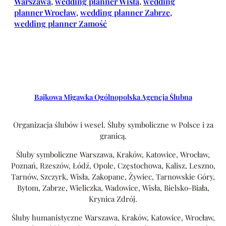
Warszawa
, 
wedding planner Wisła
, 
wedding
planner Wrocław
, 
wedding planner Zabrze
, 
wedding planner Zamość
Bajkowa Migawka Ogólnopolska Agencja Ślubna
Organizacja ślubów i wesel. Śluby symboliczne w Polsce i za
granicą.
Śluby symboliczne Warszawa, Kraków, Katowice, Wrocław,
Poznań, Rzeszów, Łódź, Opole, Częstochowa, Kalisz, Leszno,
Tarnów, Szczyrk, Wisła, Zakopane, Żywiec, Tarnowskie Góry,
Bytom, Zabrze, Wieliczka, Wadowice, Wisła, Bielsko-Biała,
Krynica Zdrój.
Śluby humanistyczne Warszawa, Kraków, Katowice, Wrocław,