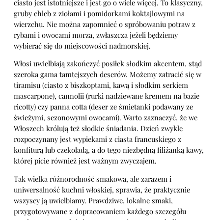
ciasto jest istotniejsze i jest go o wiele więcej. To klasyczny,
gruby chleb z ziołami i pomidorkami koktajlowymi na
wierzchu. Nie można zapomnieć o spróbowaniu potraw z
rybami i owocami morza, zwłaszcza jeżeli będziemy
wybierać się do miejscowości nadmorskiej.
Włosi uwielbiają zakończyć posiłek słodkim akcentem, stąd
szeroka gama tamtejszych deserów. Możemy zatracić się w
tiramisu (ciasto z biszkoptami, kawą i słodkim serkiem
mascarpone), cannolii (rurki nadziewane kremem na bazie
ricotty) czy panna cotta (deser ze śmietanki podawany ze
świeżymi, sezonowymi owocami). Warto zaznaczyć, że we
Włoszech królują też słodkie śniadania. Dzień zwykle
rozpoczynany jest wypiekami z ciasta francuskiego z
konfiturą lub czekoladą, a do tego niezbędną filiżanką kawy,
której picie również jest ważnym zwyczajem.
Tak wielka różnorodność smakowa, ale zarazem i
uniwersalność kuchni włoskiej, sprawia, że praktycznie
wszyscy ją uwielbiamy. Prawdziwe, lokalne smaki,
przygotowywane z dopracowaniem każdego szczegółu