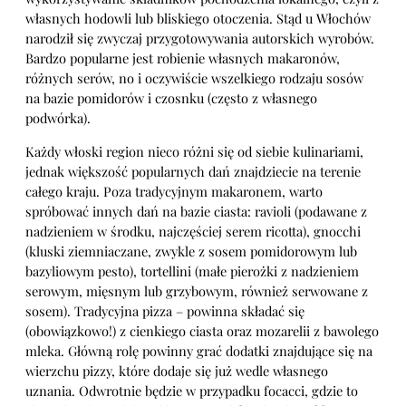
własnych hodowli lub bliskiego otoczenia. Stąd u Włochów
narodził się zwyczaj przygotowywania autorskich wyrobów.
Bardzo popularne jest robienie własnych makaronów,
różnych serów, no i oczywiście wszelkiego rodzaju sosów
na bazie pomidorów i czosnku (często z własnego
podwórka).
Każdy włoski region nieco różni się od siebie kulinariami,
jednak większość popularnych dań znajdziecie na terenie
całego kraju. Poza tradycyjnym makaronem, warto
spróbować innych dań na bazie ciasta: ravioli (podawane z
nadzieniem w środku, najczęściej serem ricotta), gnocchi
(kluski ziemniaczane, zwykle z sosem pomidorowym lub
bazyliowym pesto), tortellini (małe pierożki z nadzieniem
serowym, mięsnym lub grzybowym, również serwowane z
sosem). Tradycyjna pizza – powinna składać się
(obowiązkowo!) z cienkiego ciasta oraz mozarelii z bawolego
mleka. Główną rolę powinny grać dodatki znajdujące się na
wierzchu pizzy, które dodaje się już wedle własnego
uznania. Odwrotnie będzie w przypadku focacci, gdzie to