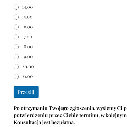
z
14.00
p
ł
15.00
a
t
16.00
n
ą
17.00
18.00
19.00
20.00
21.00
Prześlij
Po otrzymaniu Twojego zgłoszenia, wyślemy Ci p
potwierdzeniu przez Ciebie terminu, w kolejnym 
Konsultacja jest bezpłatna.