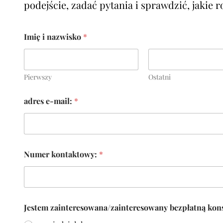
podejście, zadać pytania i sprawdzić, jakie r
Imię i nazwisko
*
Pierwszy
Ostatni
adres e-mail:
*
*
Numer kontaktowy:
*
z
a
i
n
t
e
Jestem zainteresowana/zainteresowany bezpłatną kon
r
e