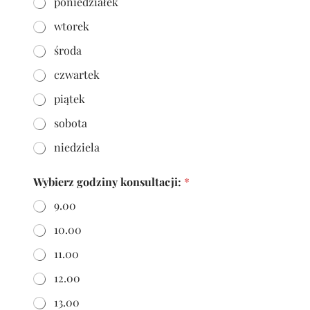
poniedziałek
s
o
wtorek
w
środa
a
n
czwartek
a
/
piątek
z
a
sobota
i
n
niedziela
t
e
Wybierz godziny konsultacji:
*
r
e
9.00
s
o
10.00
w
a
11.00
n
y
12.00
b
e
13.00