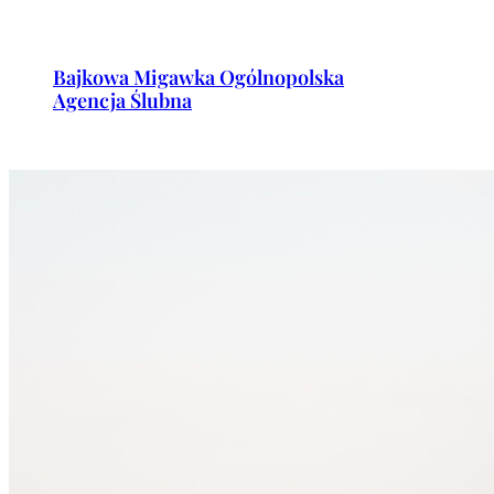
Przejdź
do
Bajkowa Migawka Ogólnopolska
treści
Agencja Ślubna