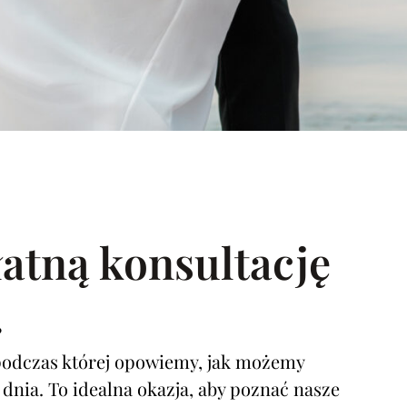
atną konsultację
?
podczas której opowiemy, jak możemy
nia. To idealna okazja, aby poznać nasze