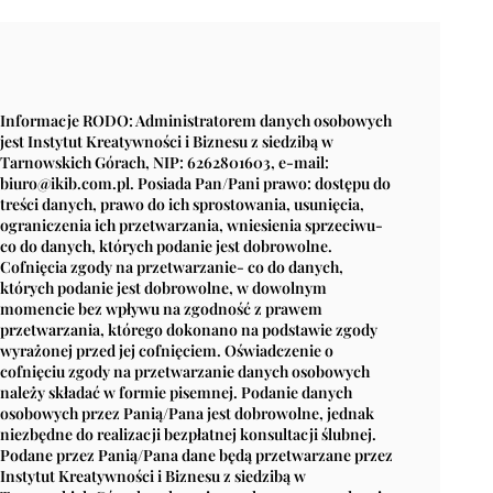
Informacje RODO: Administratorem danych osobowych
jest Instytut Kreatywności i Biznesu z siedzibą w
Tarnowskich Górach, NIP: 6262801603, e-mail:
biuro@ikib.com.pl. Posiada Pan/Pani prawo: dostępu do
treści danych, prawo do ich sprostowania, usunięcia,
ograniczenia ich przetwarzania, wniesienia sprzeciwu-
co do danych, których podanie jest dobrowolne.
Cofnięcia zgody na przetwarzanie- co do danych,
których podanie jest dobrowolne, w dowolnym
momencie bez wpływu na zgodność z prawem
przetwarzania, którego dokonano na podstawie zgody
wyrażonej przed jej cofnięciem. Oświadczenie o
cofnięciu zgody na przetwarzanie danych osobowych
należy składać w formie pisemnej. Podanie danych
osobowych przez Panią/Pana jest dobrowolne, jednak
niezbędne do realizacji bezpłatnej konsultacji ślubnej.
Podane przez Panią/Pana dane będą przetwarzane przez
Instytut Kreatywności i Biznesu z siedzibą w