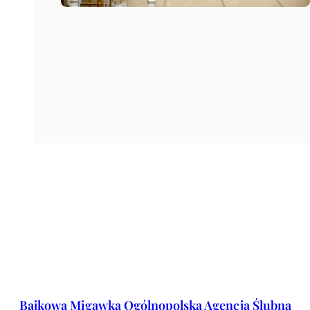
Bajkowa Migawka Ogólnopolska Agencja Ślubna