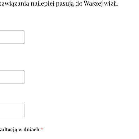
ozwiązania najlepiej pasują do Waszej wizji.
sultacją w dniach
*