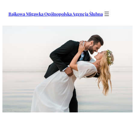
Przejdź
do
Bajkowa Migawka Ogólnopolska Agencja Ślubna
treści