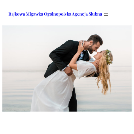
Przejdź
do
Bajkowa Migawka Ogólnopolska Agencja Ślubna
treści