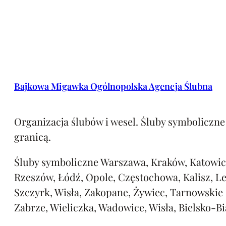
Bajkowa Migawka Ogólnopolska Agencja Ślubna
Organizacja ślubów i wesel. Śluby symboliczne 
granicą.
Śluby symboliczne Warszawa, Kraków, Katowic
Rzeszów, Łódź, Opole, Częstochowa, Kalisz, L
Szczyrk, Wisła, Zakopane, Żywiec, Tarnowskie
Zabrze, Wieliczka, Wadowice, Wisła, Bielsko-Bi