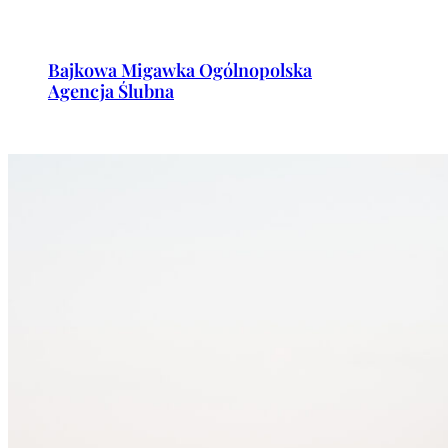
Przejdź
do
Bajkowa Migawka Ogólnopolska
treści
Agencja Ślubna