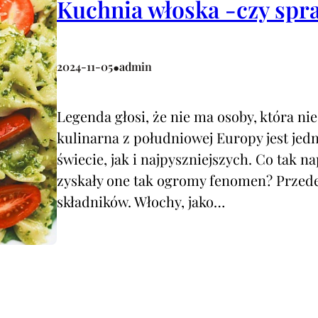
Kuchnia włoska -czy spra
•
2024-11-05
admin
Legenda głosi, że nie ma osoby, która nie
kulinarna z południowej Europy jest jed
świecie, jak i najpyszniejszych. Co tak n
zyskały one tak ogromy fenomen? Przede
składników. Włochy, jako…