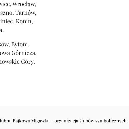
ice, Wrocław,
eszno, Tarnów,
iniec, Konin,
a.
ków, Bytom,
rowa Górnicza,
nowskie Góry,
Ślubna Bajkowa Migawka – organizacja ślubów symbolicznych,