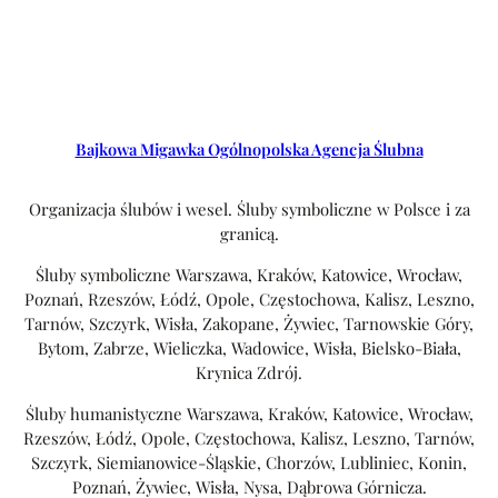
Bajkowa Migawka Ogólnopolska Agencja Ślubna
Organizacja ślubów i wesel. Śluby symboliczne w Polsce i za
granicą.
Śluby symboliczne Warszawa, Kraków, Katowice, Wrocław,
Poznań, Rzeszów, Łódź, Opole, Częstochowa, Kalisz, Leszno,
Tarnów, Szczyrk, Wisła, Zakopane, Żywiec, Tarnowskie Góry,
Bytom, Zabrze, Wieliczka, Wadowice, Wisła, Bielsko-Biała,
Krynica Zdrój.
Śluby humanistyczne Warszawa, Kraków, Katowice, Wrocław,
Rzeszów, Łódź, Opole, Częstochowa, Kalisz, Leszno, Tarnów,
Szczyrk, Siemianowice-Śląskie, Chorzów, Lubliniec, Konin,
Poznań, Żywiec, Wisła, Nysa, Dąbrowa Górnicza.