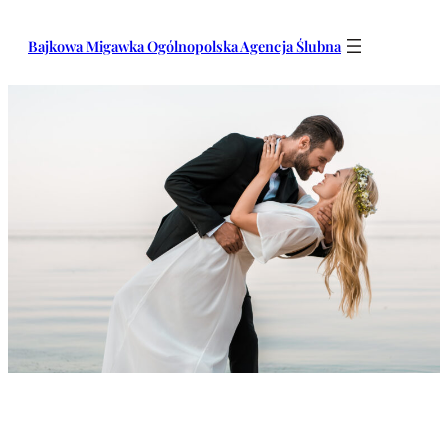
Przejdź
do
Bajkowa Migawka Ogólnopolska Agencja Ślubna
treści