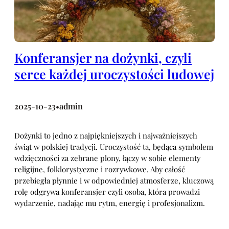
Konferansjer na dożynki, czyli
serce każdej uroczystości ludowej
2025-10-23
admin
•
Dożynki to jedno z najpiękniejszych i najważniejszych
świąt w polskiej tradycji. Uroczystość ta, będąca symbolem
wdzięczności za zebrane plony, łączy w sobie elementy
religijne, folklorystyczne i rozrywkowe. Aby całość
przebiegła płynnie i w odpowiedniej atmosferze, kluczową
rolę odgrywa konferansjer czyli osoba, która prowadzi
wydarzenie, nadając mu rytm, energię i profesjonalizm.