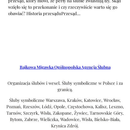
przesąd, który mówi, że perły na ślubie zwiastują łzy. Skąd
wzięło się to przekonanie i czy rzeczywiście warto się go
obawiać? Historia przesąduPrzesąd…
Bajkowa Migawka Ogólnopolska Agencja Ślubna
Organizacja ślubów i wesel. Śluby symboliczne w Polsce i za
granicą.
Śluby symboliczne Warszawa, Kraków, Katowice, Wrocław,
Poznań, Rzeszów, Łódź, Opole, Częstochowa, Kalisz, Leszno,
Tarnów, Szczyrk, Wisła, Zakopane, Żywiec, Tarnowskie Góry,
Bytom, Zabrze, Wieliczka, Wadowice, Wisła, Bielsko-Biała,
Krynica Zdrój.