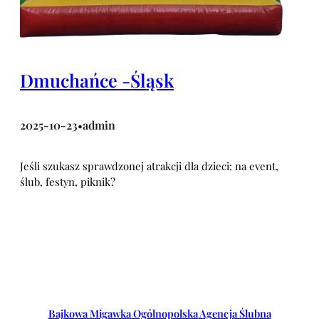
Dmuchańce -Śląsk
2025-10-23
admin
•
Jeśli szukasz sprawdzonej atrakcji dla dzieci: na event,
ślub, festyn, piknik?
Bajkowa Migawka Ogólnopolska Agencja Ślubna