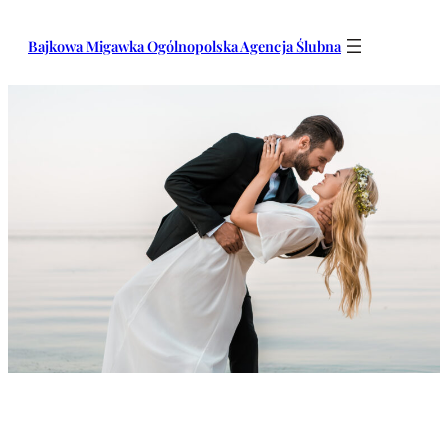
Przejdź
do
Bajkowa Migawka Ogólnopolska Agencja Ślubna
treści