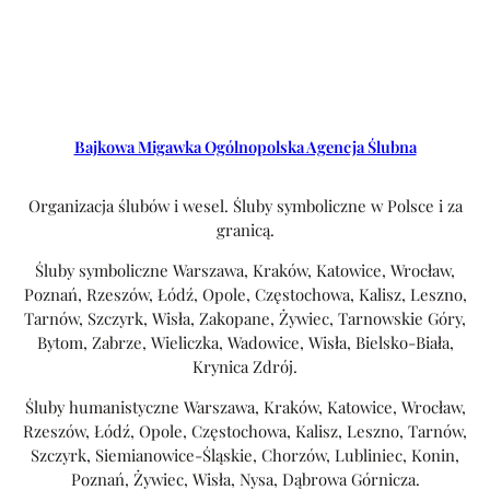
Bajkowa Migawka Ogólnopolska Agencja Ślubna
Organizacja ślubów i wesel. Śluby symboliczne w Polsce i za
granicą.
Śluby symboliczne Warszawa, Kraków, Katowice, Wrocław,
Poznań, Rzeszów, Łódź, Opole, Częstochowa, Kalisz, Leszno,
Tarnów, Szczyrk, Wisła, Zakopane, Żywiec, Tarnowskie Góry,
Bytom, Zabrze, Wieliczka, Wadowice, Wisła, Bielsko-Biała,
Krynica Zdrój.
Śluby humanistyczne Warszawa, Kraków, Katowice, Wrocław,
Rzeszów, Łódź, Opole, Częstochowa, Kalisz, Leszno, Tarnów,
Szczyrk, Siemianowice-Śląskie, Chorzów, Lubliniec, Konin,
Poznań, Żywiec, Wisła, Nysa, Dąbrowa Górnicza.