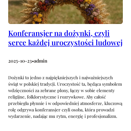
Konferansjer na dożynki, czyli
serce każdej uroczystości ludowej
2025-10-23
admin
•
Dożynki to jedno z najpiękniejszych i najważniejszych
świąt w polskiej tradycji. Uroczystość ta, będąca symbolem
wdzięczności za zebrane plony, łączy w sobie elementy
religijne, folklorystyczne i rozrywkowe. Aby całość
przebiegła płynnie i w odpowiedniej atmosferze, kluczową
rolę odgrywa konferansjer czyli osoba, która prowadzi
wydarzenie, nadając mu rytm, energię i profesjonalizm.