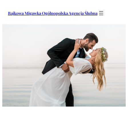
Przejdź
do
Bajkowa Migawka Ogólnopolska Agencja Ślubna
treści