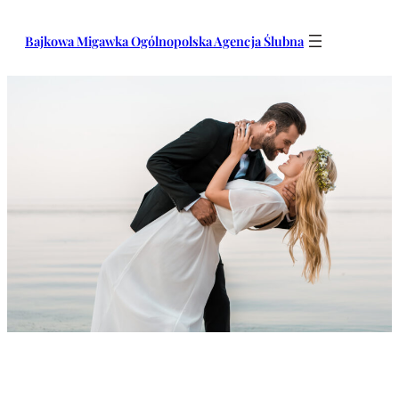
Przejdź
do
Bajkowa Migawka Ogólnopolska Agencja Ślubna
treści