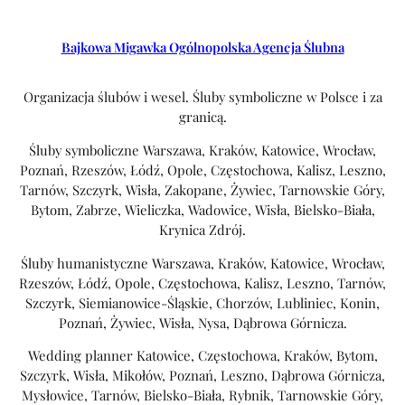
Bajkowa Migawka Ogólnopolska Agencja Ślubna
Organizacja ślubów i wesel. Śluby symboliczne w Polsce i za
granicą.
Śluby symboliczne Warszawa, Kraków, Katowice, Wrocław,
Poznań, Rzeszów, Łódź, Opole, Częstochowa, Kalisz, Leszno,
Tarnów, Szczyrk, Wisła, Zakopane, Żywiec, Tarnowskie Góry,
Bytom, Zabrze, Wieliczka, Wadowice, Wisła, Bielsko-Biała,
Krynica Zdrój.
Śluby humanistyczne Warszawa, Kraków, Katowice, Wrocław,
Rzeszów, Łódź, Opole, Częstochowa, Kalisz, Leszno, Tarnów,
Szczyrk, Siemianowice-Śląskie, Chorzów, Lubliniec, Konin,
Poznań, Żywiec, Wisła, Nysa, Dąbrowa Górnicza.
Wedding planner Katowice, Częstochowa, Kraków, Bytom,
Szczyrk, Wisła, Mikołów, Poznań, Leszno, Dąbrowa Górnicza,
Mysłowice, Tarnów, Bielsko-Biała, Rybnik, Tarnowskie Góry,