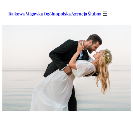
Przejdź
do
Bajkowa Migawka Ogólnopolska Agencja Ślubna
treści