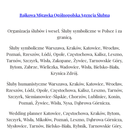
Bajkowa Migawka Ogólnopolska Agencja Ślubna
Organizacja ślubów i wesel. Śluby symboliczne w Polsce i za
granicą.
Śluby symboliczne Warszawa, Kraków, Katowice, Wrocław,
Poznań, Rzeszów, Łódź, Opole, Częstochowa, Kalisz, Leszno,
Tarnów, Szczyrk, Wisła, Zakopane, Żywiec, Tarnowskie Góry,
Bytom, Zabrze, Wieliczka, Wadowice, Wisła, Bielsko-Biała,
Krynica Zdrój.
Śluby humanistyczne Warszawa, Kraków, Katowice, Wrocław,
Rzeszów, Łódź, Opole, Częstochowa, Kalisz, Leszno, Tarnów,
Szczyrk, Siemianowice-Śląskie, Chorzów, Lubliniec, Konin,
Poznań, Żywiec, Wisła, Nysa, Dąbrowa Górnicza.
Wedding planner Katowice, Częstochowa, Kraków, Bytom,
Szczyrk, Wisła, Mikołów, Poznań, Leszno, Dąbrowa Górnicza,
Mysłowice, Tarnów, Bielsko-Biała, Rybnik, Tarnowskie Góry,