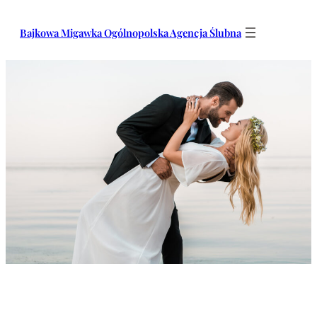
Przejdź
do
Bajkowa Migawka Ogólnopolska Agencja Ślubna
treści