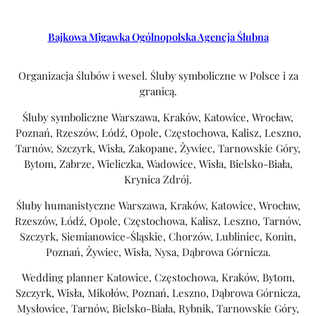
Bajkowa Migawka Ogólnopolska Agencja Ślubna
Organizacja ślubów i wesel. Śluby symboliczne w Polsce i za
granicą.
Śluby symboliczne Warszawa, Kraków, Katowice, Wrocław,
Poznań, Rzeszów, Łódź, Opole, Częstochowa, Kalisz, Leszno,
Tarnów, Szczyrk, Wisła, Zakopane, Żywiec, Tarnowskie Góry,
Bytom, Zabrze, Wieliczka, Wadowice, Wisła, Bielsko-Biała,
Krynica Zdrój.
Śluby humanistyczne Warszawa, Kraków, Katowice, Wrocław,
Rzeszów, Łódź, Opole, Częstochowa, Kalisz, Leszno, Tarnów,
Szczyrk, Siemianowice-Śląskie, Chorzów, Lubliniec, Konin,
Poznań, Żywiec, Wisła, Nysa, Dąbrowa Górnicza.
Wedding planner Katowice, Częstochowa, Kraków, Bytom,
Szczyrk, Wisła, Mikołów, Poznań, Leszno, Dąbrowa Górnicza,
Mysłowice, Tarnów, Bielsko-Biała, Rybnik, Tarnowskie Góry,