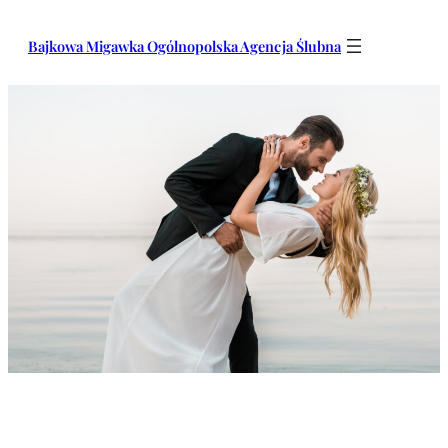
Przejdź
do
Bajkowa Migawka Ogólnopolska Agencja Ślubna
treści