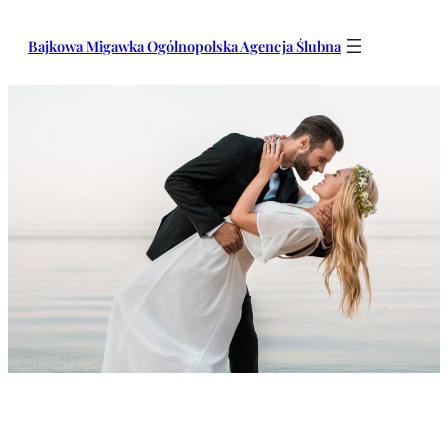
Przejdź
do
Bajkowa Migawka Ogólnopolska Agencja Ślubna
treści