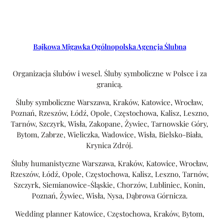
Bajkowa Migawka Ogólnopolska Agencja Ślubna
Organizacja ślubów i wesel. Śluby symboliczne w Polsce i za
granicą.
Śluby symboliczne Warszawa, Kraków, Katowice, Wrocław,
Poznań, Rzeszów, Łódź, Opole, Częstochowa, Kalisz, Leszno,
Tarnów, Szczyrk, Wisła, Zakopane, Żywiec, Tarnowskie Góry,
Bytom, Zabrze, Wieliczka, Wadowice, Wisła, Bielsko-Biała,
Krynica Zdrój.
Śluby humanistyczne Warszawa, Kraków, Katowice, Wrocław,
Rzeszów, Łódź, Opole, Częstochowa, Kalisz, Leszno, Tarnów,
Szczyrk, Siemianowice-Śląskie, Chorzów, Lubliniec, Konin,
Poznań, Żywiec, Wisła, Nysa, Dąbrowa Górnicza.
Wedding planner Katowice, Częstochowa, Kraków, Bytom,