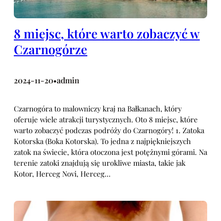
8 miejsc, które warto zobaczyć w
Czarnogórze
2024-11-20
admin
•
Czarnogóra to malowniczy kraj na Bałkanach, który
oferuje wiele atrakcji turystycznych. Oto 8 miejsc, które
warto zobaczyć podczas podróży do Czarnogóry! 1. Zatoka
Kotorska (Boka Kotorska). To jedna z najpiękniejszych
zatok na świecie, która otoczona jest potężnymi górami. Na
terenie zatoki znajdują się urokliwe miasta, takie jak
Kotor, Herceg Novi, Herceg…