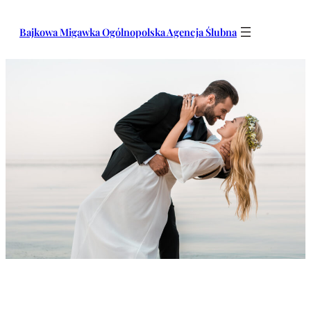
Przejdź
do
Bajkowa Migawka Ogólnopolska Agencja Ślubna
treści