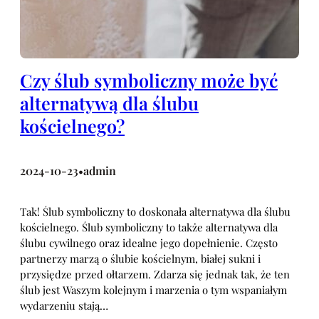
Czy ślub symboliczny może być
alternatywą dla ślubu
kościelnego?
2024-10-23
admin
•
Tak! Ślub symboliczny to doskonała alternatywa dla ślubu
kościelnego. Ślub symboliczny to także alternatywa dla
ślubu cywilnego oraz idealne jego dopełnienie. Często
partnerzy marzą o ślubie kościelnym, białej sukni i
przysiędze przed ołtarzem. Zdarza się jednak tak, że ten
ślub jest Waszym kolejnym i marzenia o tym wspaniałym
wydarzeniu stają…