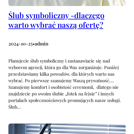
Ślub symboliczny -dlaczego
warto wybrać naszą ofertę?
2024-10-25
admin
•
Planujecie ślub symboliczny i zastanawiacie się nad
wyborem agencji, która go dla Was zorganizuje. Poniżej
przedstawiamy kilka powodów, dla których warto nas
wybrać. Po pierwsze szanujemy Waszą prywatność….
Szanujemy komfort i osobistość ceremonii, dlatego nie
znajdziecie po swoim ślubie „fotek na fejsie” i innych
portalach społecznościowych promujących nasze usługi.
Ślub…