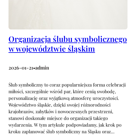
Organizacja ślubu symbolicznego
w województwie śląskim
2026-01-21
admin
•
Ślub symboliczny to coraz popularniejsza forma celebracji
miłości, szczególnie wśród par, które cenią swobodę,
personalizację oraz wyjątkową atmosferę uroczystości.
Województwo śląskie, dzięki swojej różnorodności
krajobrazów, zabytków i nowoczesnych przestrzeni,
stanowi doskonałe miejsce do organizacji takiego
wydarzenia. W tym artykule podpowiadamy, jak krok po
kroku zaplanować ślub symboliczny na Śląsku oraz…