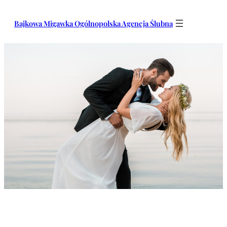
Przejdź
do
Bajkowa Migawka Ogólnopolska Agencja Ślubna
treści