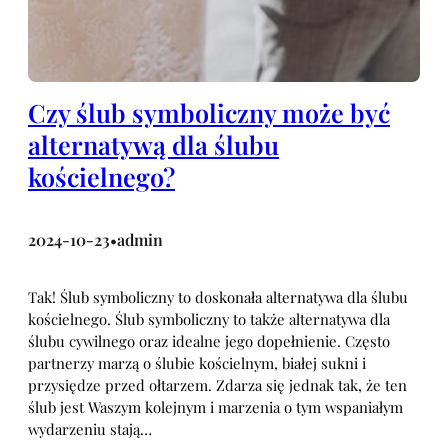
Czy ślub symboliczny może być
alternatywą dla ślubu
kościelnego?
2024-10-23
admin
•
Tak! Ślub symboliczny to doskonała alternatywa dla ślubu
kościelnego. Ślub symboliczny to także alternatywa dla
ślubu cywilnego oraz idealne jego dopełnienie. Często
partnerzy marzą o ślubie kościelnym, białej sukni i
przysiędze przed ołtarzem. Zdarza się jednak tak, że ten
ślub jest Waszym kolejnym i marzenia o tym wspaniałym
wydarzeniu stają…