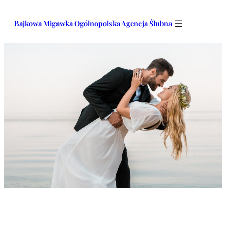
Przejdź
do
Bajkowa Migawka Ogólnopolska Agencja Ślubna
treści