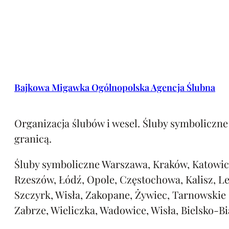
Bajkowa Migawka Ogólnopolska Agencja Ślubna
Organizacja ślubów i wesel. Śluby symboliczne 
granicą.
Śluby symboliczne Warszawa, Kraków, Katowic
Rzeszów, Łódź, Opole, Częstochowa, Kalisz, L
Szczyrk, Wisła, Zakopane, Żywiec, Tarnowskie
Zabrze, Wieliczka, Wadowice, Wisła, Bielsko-Bi