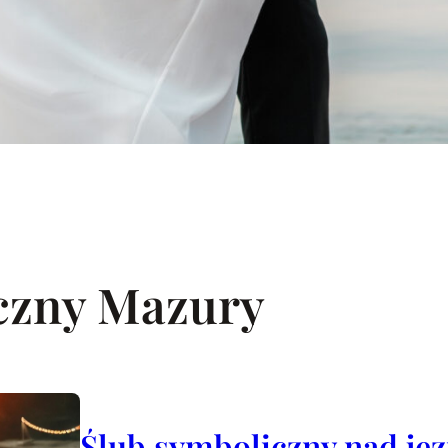
czny Mazury
Ślub symboliczny nad je