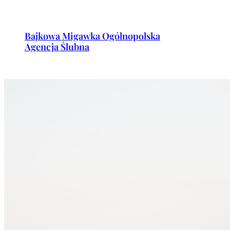
Przejdź
do
Bajkowa Migawka Ogólnopolska
treści
Agencja Ślubna