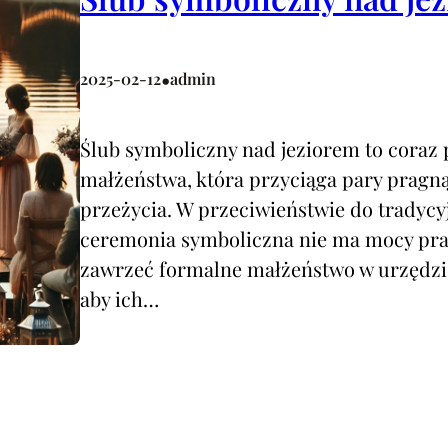
•
2025-02-12
admin
Ślub symboliczny nad jeziorem to coraz
małżeństwa, która przyciąga pary pragn
przeżycia. W przeciwieństwie do tradycy
ceremonia symboliczna nie ma mocy pra
zawrzeć formalne małżeństwo w urzędzie 
aby ich…