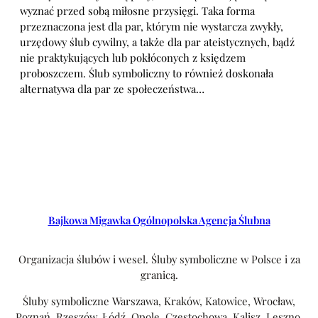
wyznać przed sobą miłosne przysięgi. Taka forma
przeznaczona jest dla par, którym nie wystarcza zwykły,
urzędowy ślub cywilny, a także dla par ateistycznych, bądź
nie praktykujących lub pokłóconych z księdzem
proboszczem. Ślub symboliczny to również doskonała
alternatywa dla par ze społeczeństwa…
Bajkowa Migawka Ogólnopolska Agencja Ślubna
Organizacja ślubów i wesel. Śluby symboliczne w Polsce i za
granicą.
Śluby symboliczne Warszawa, Kraków, Katowice, Wrocław,
Poznań, Rzeszów, Łódź, Opole, Częstochowa, Kalisz, Leszno,