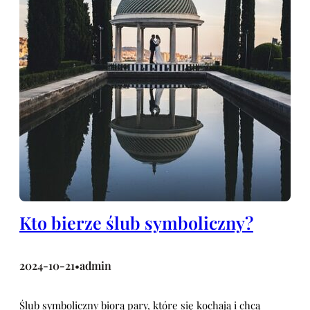
Kto bierze ślub symboliczny?
2024-10-21
admin
•
Ślub symboliczny biorą pary, które się kochają i chcą