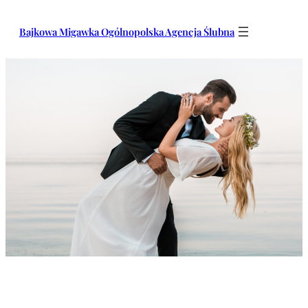
Przejdź
do
Bajkowa Migawka Ogólnopolska Agencja Ślubna
treści