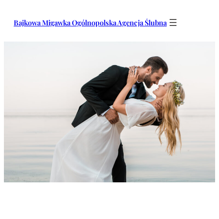
Przejdź
do
Bajkowa Migawka Ogólnopolska Agencja Ślubna
treści