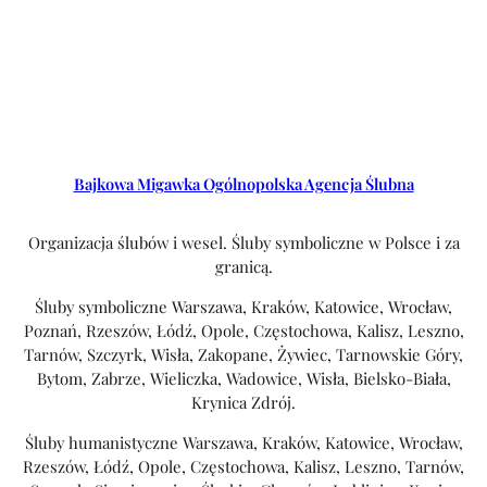
Bajkowa Migawka Ogólnopolska Agencja Ślubna
Organizacja ślubów i wesel. Śluby symboliczne w Polsce i za
granicą.
Śluby symboliczne Warszawa, Kraków, Katowice, Wrocław,
Poznań, Rzeszów, Łódź, Opole, Częstochowa, Kalisz, Leszno,
Tarnów, Szczyrk, Wisła, Zakopane, Żywiec, Tarnowskie Góry,
Bytom, Zabrze, Wieliczka, Wadowice, Wisła, Bielsko-Biała,
Krynica Zdrój.
Śluby humanistyczne Warszawa, Kraków, Katowice, Wrocław,
Rzeszów, Łódź, Opole, Częstochowa, Kalisz, Leszno, Tarnów,