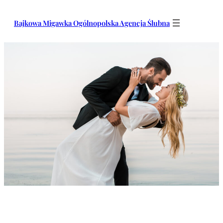
Przejdź
do
Bajkowa Migawka Ogólnopolska Agencja Ślubna
treści