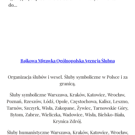
do…
Bajkowa Migawka Ogólnopolska Agencja Ślubna
Organizacja ślubów i wesel. Śluby symboliczne w Polsce i za
granicą.
Śluby symboliczne Warszawa, Kraków, Katowice, Wrocław,
Poznań, Rzeszów, Łódź, Opole, Częstochowa, Kalisz, Leszno,
Tarnów, Szczyrk, Wisła, Zakopane, Żywiec, Tarnowskie Góry,
Bytom, Zabrze, Wieliczka, Wadowice, Wisła, Bielsko-Biała,
Krynica Zdrój.
Śluby humanistyczne Warszawa, Kraków, Katowice, Wrocław,