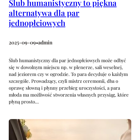
Ślub humanistyczny to piękna
alternatywa dla par
jednopłciowych
2025-09-09
admin
•
Ślub humanistyczny dla par jednopłciowych może odbyć
się w dowolnym miejscu np. w plenerze, sali weselnej,
nad jeziorem czy w ogrodzie. To para decyduje o każdym
szczególe. Prowadzący, czyli mistrz ceremonii, dba o
oprawę słowną i płynny przebieg uroczystości, a para
młoda ma możliwość stworzenia własnych przysiąg, które
płyną prosto…