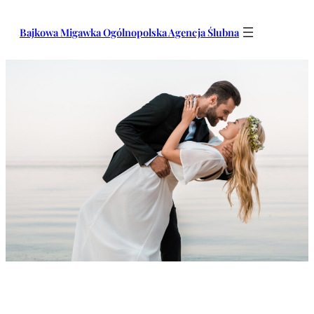
Przejdź
do
Bajkowa Migawka Ogólnopolska Agencja Ślubna
treści