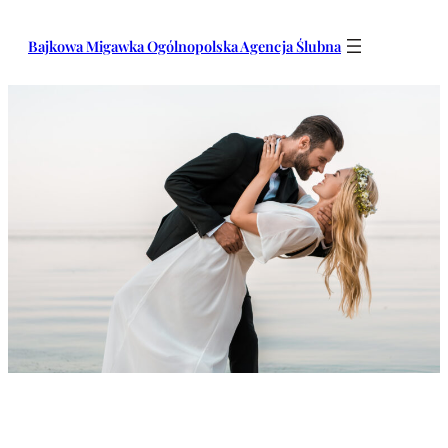
Przejdź
do
Bajkowa Migawka Ogólnopolska Agencja Ślubna
treści