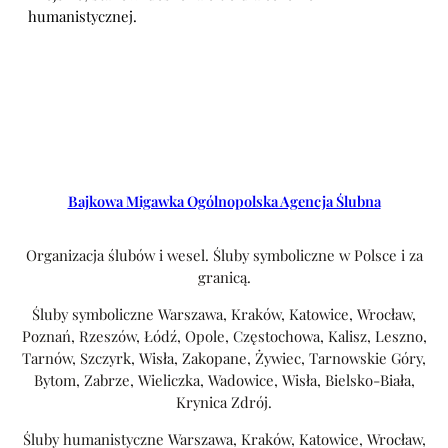
humanistycznej.
Bajkowa Migawka Ogólnopolska Agencja Ślubna
Organizacja ślubów i wesel. Śluby symboliczne w Polsce i za
granicą.
Śluby symboliczne Warszawa, Kraków, Katowice, Wrocław,
Poznań, Rzeszów, Łódź, Opole, Częstochowa, Kalisz, Leszno,
Tarnów, Szczyrk, Wisła, Zakopane, Żywiec, Tarnowskie Góry,
Bytom, Zabrze, Wieliczka, Wadowice, Wisła, Bielsko-Biała,
Krynica Zdrój.
Śluby humanistyczne Warszawa, Kraków, Katowice, Wrocław,