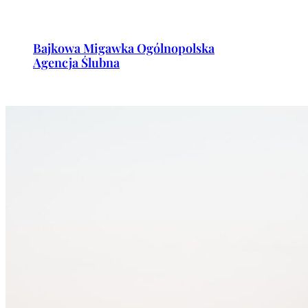
Przejdź
do
Bajkowa Migawka Ogólnopolska
treści
Agencja Ślubna