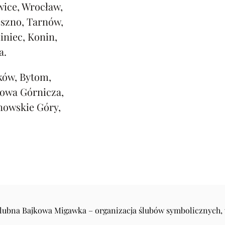
ice, Wrocław,
eszno, Tarnów,
iniec, Konin,
a.
ków, Bytom,
rowa Górnicza,
nowskie Góry,
Ślubna Bajkowa Migawka – organizacja ślubów symbolicznych,