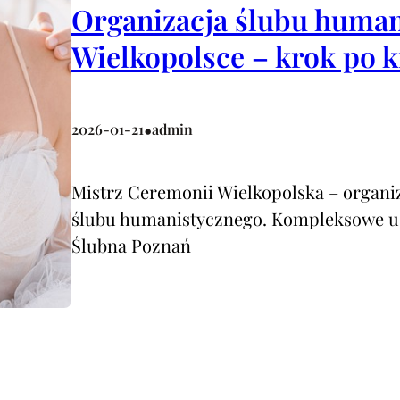
Organizacja ślubu human
Wielkopolsce – krok po 
•
2026-01-21
admin
Mistrz Ceremonii Wielkopolska – organiz
ślubu humanistycznego. Kompleksowe usł
Ślubna Poznań