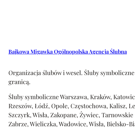
Bajkowa Migawka Ogólnopolska Agencja Ślubna
Organizacja ślubów i wesel. Śluby symboliczne 
granicą.
Śluby symboliczne Warszawa, Kraków, Katowic
Rzeszów, Łódź, Opole, Częstochowa, Kalisz, L
Szczyrk, Wisła, Zakopane, Żywiec, Tarnowskie
Zabrze, Wieliczka, Wadowice, Wisła, Bielsko-Bi