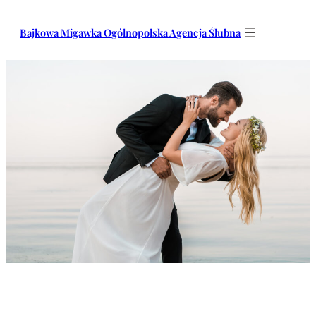
Przejdź
do
Bajkowa Migawka Ogólnopolska Agencja Ślubna
treści