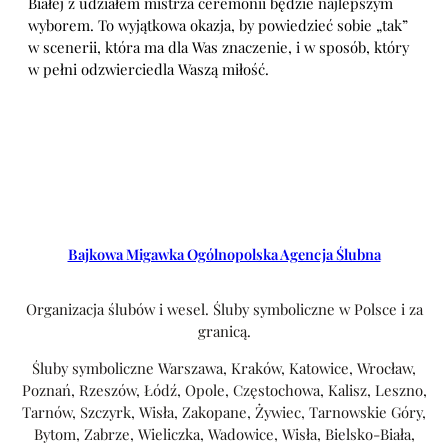
Białej z udziałem mistrza ceremonii będzie najlepszym
wyborem. To wyjątkowa okazja, by powiedzieć sobie „tak”
w scenerii, która ma dla Was znaczenie, i w sposób, który
w pełni odzwierciedla Waszą miłość.
Bajkowa Migawka Ogólnopolska Agencja Ślubna
Organizacja ślubów i wesel. Śluby symboliczne w Polsce i za
granicą.
Śluby symboliczne Warszawa, Kraków, Katowice, Wrocław,
Poznań, Rzeszów, Łódź, Opole, Częstochowa, Kalisz, Leszno,
Tarnów, Szczyrk, Wisła, Zakopane, Żywiec, Tarnowskie Góry,
Bytom, Zabrze, Wieliczka, Wadowice, Wisła, Bielsko-Biała,