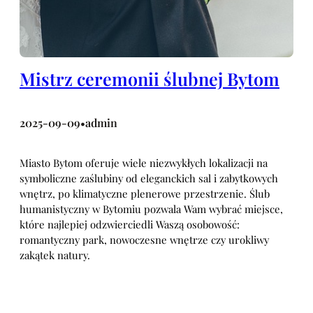
Mistrz ceremonii ślubnej Bytom
2025-09-09
admin
•
Miasto Bytom oferuje wiele niezwykłych lokalizacji na
symboliczne zaślubiny od eleganckich sal i zabytkowych
wnętrz, po klimatyczne plenerowe przestrzenie. Ślub
humanistyczny w Bytomiu pozwala Wam wybrać miejsce,
które najlepiej odzwierciedli Waszą osobowość:
romantyczny park, nowoczesne wnętrze czy urokliwy
zakątek natury.