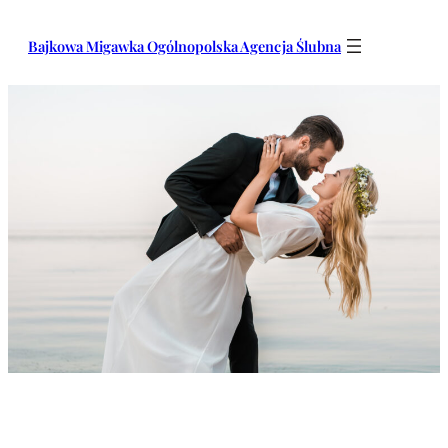
Przejdź
do
Bajkowa Migawka Ogólnopolska Agencja Ślubna
treści