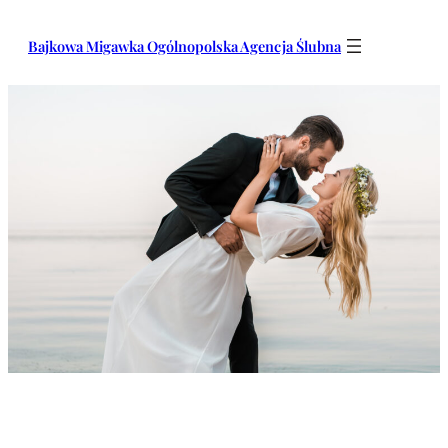
Przejdź
do
Bajkowa Migawka Ogólnopolska Agencja Ślubna
treści