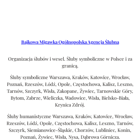
Bajkowa Migawka Ogólnopolska Agencja Ślubna
Organizacja ślubów i wesel. Śluby symboliczne w Polsce i za
granicą.
Śluby symboliczne Warszawa, Kraków, Katowice, Wrocław,
Poznań, Rzeszów, Łódź, Opole, Częstochowa, Kalisz, Leszno,
Tarnów, Szczyrk, Wisła, Zakopane, Żywiec, Tarnowskie Góry,
Bytom, Zabrze, Wieliczka, Wadowice, Wisła, Bielsko-Biała,
Krynica Zdrój.
Śluby humanistyczne Warszawa, Kraków, Katowice, Wrocław,
Rzeszów, Łódź, Opole, Częstochowa, Kalisz, Leszno, Tarnów,
Szczyrk, Siemianowice-Śląskie, Chorzów, Lubliniec, Konin,
Poznań, Żywiec, Wisła, Nysa, Dąbrowa Górnicza.