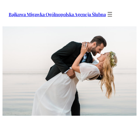
Przejdź
do
Bajkowa Migawka Ogólnopolska Agencja Ślubna
treści