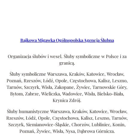
Bajkowa Migawka Ogólnopolska Agencja Ślubna
Organizacja ślubów i wesel. Śluby symboliczne w Polsce i za
granicą.
Śluby symboliczne Warszawa, Kraków, Katowice, Wrocław,
Poznań, Rzeszów, Łódź, Opole, Częstochowa, Kalisz, Leszno,
Tarnów, Szczyrk, Wisła, Zakopane, Żywiec, Tarnowskie Góry,
Bytom, Zabrze, Wieliczka, Wadowice, Wisła, Bielsko-Biała,
Krynica Zdrój.
Śluby humanistyczne Warszawa, Kraków, Katowice, Wrocław,
Rzeszów, Łódź, Opole, Częstochowa, Kalisz, Leszno, Tarnów,
Szczyrk, Siemianowice-Śląskie, Chorzów, Lubliniec, Konin,
Poznań, Żywiec, Wisła, Nysa, Dąbrowa Górnicza.