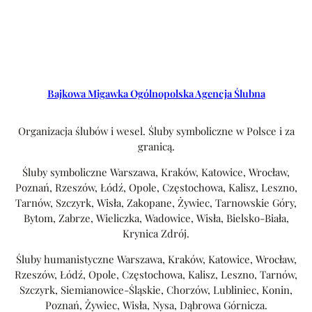
Bajkowa Migawka Ogólnopolska Agencja Ślubna
Organizacja ślubów i wesel. Śluby symboliczne w Polsce i za
granicą.
Śluby symboliczne Warszawa, Kraków, Katowice, Wrocław,
Poznań, Rzeszów, Łódź, Opole, Częstochowa, Kalisz, Leszno,
Tarnów, Szczyrk, Wisła, Zakopane, Żywiec, Tarnowskie Góry,
Bytom, Zabrze, Wieliczka, Wadowice, Wisła, Bielsko-Biała,
Krynica Zdrój.
Śluby humanistyczne Warszawa, Kraków, Katowice, Wrocław,
Rzeszów, Łódź, Opole, Częstochowa, Kalisz, Leszno, Tarnów,
Szczyrk, Siemianowice-Śląskie, Chorzów, Lubliniec, Konin,
Poznań, Żywiec, Wisła, Nysa, Dąbrowa Górnicza.