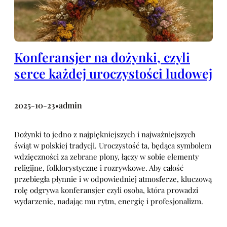
Konferansjer na dożynki, czyli
serce każdej uroczystości ludowej
2025-10-23
admin
•
Dożynki to jedno z najpiękniejszych i najważniejszych
świąt w polskiej tradycji. Uroczystość ta, będąca symbolem
wdzięczności za zebrane plony, łączy w sobie elementy
religijne, folklorystyczne i rozrywkowe. Aby całość
przebiegła płynnie i w odpowiedniej atmosferze, kluczową
rolę odgrywa konferansjer czyli osoba, która prowadzi
wydarzenie, nadając mu rytm, energię i profesjonalizm.