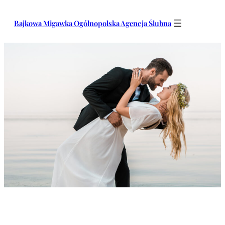
Przejdź
do
Bajkowa Migawka Ogólnopolska Agencja Ślubna
treści