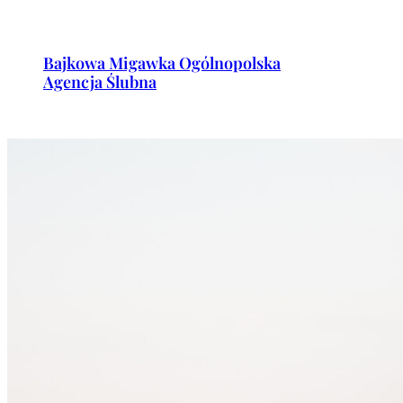
Przejdź
do
Bajkowa Migawka Ogólnopolska
treści
Agencja Ślubna