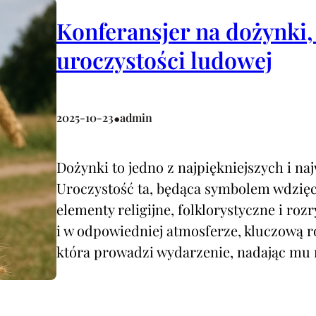
Konferansjer na dożynki, 
uroczystości ludowej
•
2025-10-23
admin
Dożynki to jedno z najpiękniejszych i naj
Uroczystość ta, będąca symbolem wdzięcz
elementy religijne, folklorystyczne i ro
i w odpowiedniej atmosferze, kluczową r
która prowadzi wydarzenie, nadając mu r