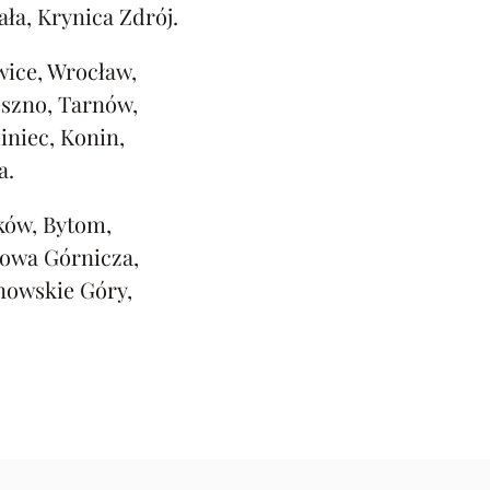
ała, Krynica Zdrój.
ice, Wrocław,
eszno, Tarnów,
iniec, Konin,
a.
ków, Bytom,
rowa Górnicza,
nowskie Góry,