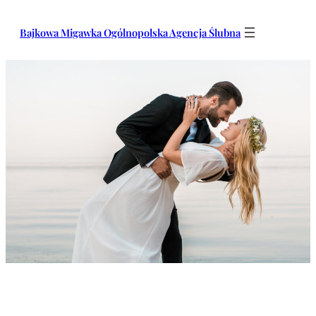
Przejdź
do
Bajkowa Migawka Ogólnopolska Agencja Ślubna
treści