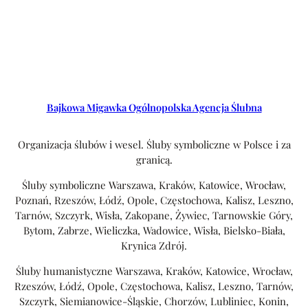
Bajkowa Migawka Ogólnopolska Agencja Ślubna
Organizacja ślubów i wesel. Śluby symboliczne w Polsce i za
granicą.
Śluby symboliczne Warszawa, Kraków, Katowice, Wrocław,
Poznań, Rzeszów, Łódź, Opole, Częstochowa, Kalisz, Leszno,
Tarnów, Szczyrk, Wisła, Zakopane, Żywiec, Tarnowskie Góry,
Bytom, Zabrze, Wieliczka, Wadowice, Wisła, Bielsko-Biała,
Krynica Zdrój.
Śluby humanistyczne Warszawa, Kraków, Katowice, Wrocław,
Rzeszów, Łódź, Opole, Częstochowa, Kalisz, Leszno, Tarnów,
Szczyrk, Siemianowice-Śląskie, Chorzów, Lubliniec, Konin,