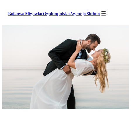
Przejdź
do
Bajkowa Migawka Ogólnopolska Agencja Ślubna
treści