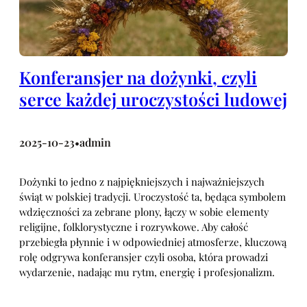
Konferansjer na dożynki, czyli
serce każdej uroczystości ludowej
2025-10-23
admin
•
Dożynki to jedno z najpiękniejszych i najważniejszych
świąt w polskiej tradycji. Uroczystość ta, będąca symbolem
wdzięczności za zebrane plony, łączy w sobie elementy
religijne, folklorystyczne i rozrywkowe. Aby całość
przebiegła płynnie i w odpowiedniej atmosferze, kluczową
rolę odgrywa konferansjer czyli osoba, która prowadzi
wydarzenie, nadając mu rytm, energię i profesjonalizm.