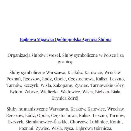
Bajkowa Migawka Ogólnopolska Agencja Ślubna
Organizacja ślubów i wesel. Śluby symboliczne w Polsce i za
granicą.
Śluby symboliczne Warszawa, Kraków, Katowice, Wrocław,
Poznań, Rzeszów, Łódź, Opole, Częstochowa, Kalisz, Leszno,
Tarnów, Szczyrk, Wisła, Zakopane, Żywiec, Tarnowskie Góry,
Bytom, Zabrze, Wieliczka, Wadowice, Wisła, Bielsko-Biała,
Krynica Zdrój.
Śluby humanistyczne Warszawa, Kraków, Katowice, Wrocław,
Rzeszów, Łódź, Opole, Częstochowa, Kalisz, Leszno, Tarnów,
Szczyrk, Siemianowice-Śląskie, Chorzów, Lubliniec, Konin,
Poznań, Żywiec, Wisła, Nysa, Dąbrowa Górnicza.