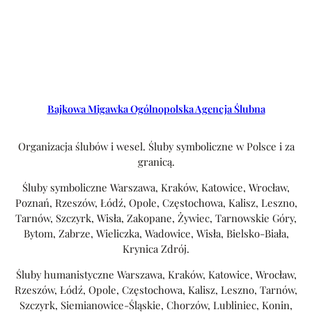
Bajkowa Migawka Ogólnopolska Agencja Ślubna
Organizacja ślubów i wesel. Śluby symboliczne w Polsce i za
granicą.
Śluby symboliczne Warszawa, Kraków, Katowice, Wrocław,
Poznań, Rzeszów, Łódź, Opole, Częstochowa, Kalisz, Leszno,
Tarnów, Szczyrk, Wisła, Zakopane, Żywiec, Tarnowskie Góry,
Bytom, Zabrze, Wieliczka, Wadowice, Wisła, Bielsko-Biała,
Krynica Zdrój.
Śluby humanistyczne Warszawa, Kraków, Katowice, Wrocław,
Rzeszów, Łódź, Opole, Częstochowa, Kalisz, Leszno, Tarnów,
Szczyrk, Siemianowice-Śląskie, Chorzów, Lubliniec, Konin,