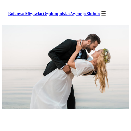
Przejdź
do
Bajkowa Migawka Ogólnopolska Agencja Ślubna
treści