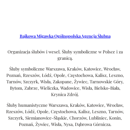
Bajkowa Migawka Ogólnopolska Agencja Ślubna
Organizacja ślubów i wesel. Śluby symboliczne w Polsce i za
granicą.
Śluby symboliczne Warszawa, Kraków, Katowice, Wrocław,
Poznań, Rzeszów, Łódź, Opole, Częstochowa, Kalisz, Leszno,
Tarnów, Szczyrk, Wisła, Zakopane, Żywiec, Tarnowskie Góry,
Bytom, Zabrze, Wieliczka, Wadowice, Wisła, Bielsko-Biała,
Krynica Zdrój.
Śluby humanistyczne Warszawa, Kraków, Katowice, Wrocław,
Rzeszów, Łódź, Opole, Częstochowa, Kalisz, Leszno, Tarnów,
Szczyrk, Siemianowice-Śląskie, Chorzów, Lubliniec, Konin,
Poznań, Żywiec, Wisła, Nysa, Dąbrowa Górnicza.