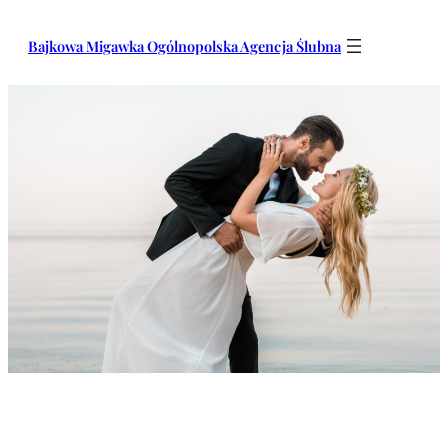
Przejdź
do
Bajkowa Migawka Ogólnopolska Agencja Ślubna
treści