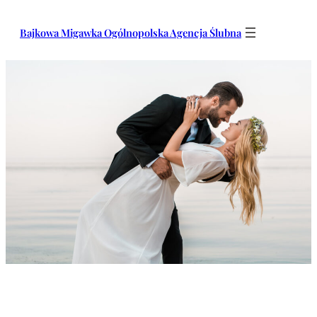
Przejdź
do
Bajkowa Migawka Ogólnopolska Agencja Ślubna
treści