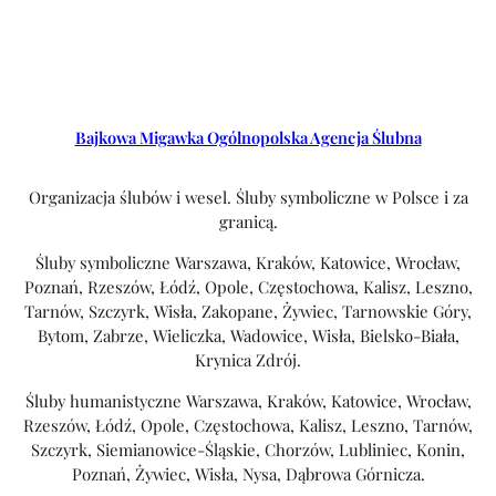
Bajkowa Migawka Ogólnopolska Agencja Ślubna
Organizacja ślubów i wesel. Śluby symboliczne w Polsce i za
granicą.
Śluby symboliczne Warszawa, Kraków, Katowice, Wrocław,
Poznań, Rzeszów, Łódź, Opole, Częstochowa, Kalisz, Leszno,
Tarnów, Szczyrk, Wisła, Zakopane, Żywiec, Tarnowskie Góry,
Bytom, Zabrze, Wieliczka, Wadowice, Wisła, Bielsko-Biała,
Krynica Zdrój.
Śluby humanistyczne Warszawa, Kraków, Katowice, Wrocław,
Rzeszów, Łódź, Opole, Częstochowa, Kalisz, Leszno, Tarnów,
Szczyrk, Siemianowice-Śląskie, Chorzów, Lubliniec, Konin,
Poznań, Żywiec, Wisła, Nysa, Dąbrowa Górnicza.