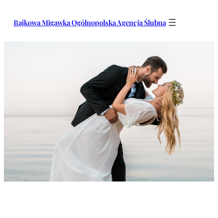
Przejdź
do
Bajkowa Migawka Ogólnopolska Agencja Ślubna
treści