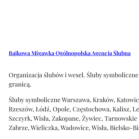
Bajkowa Migawka Ogólnopolska Agencja Ślubna
Organizacja ślubów i wesel. Śluby symboliczne 
granicą.
Śluby symboliczne Warszawa, Kraków, Katowic
Rzeszów, Łódź, Opole, Częstochowa, Kalisz, L
Szczyrk, Wisła, Zakopane, Żywiec, Tarnowskie
Zabrze, Wieliczka, Wadowice, Wisła, Bielsko-Bi