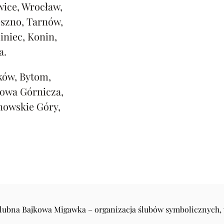
ice, Wrocław,
eszno, Tarnów,
iniec, Konin,
a.
ków, Bytom,
rowa Górnicza,
nowskie Góry,
Ślubna Bajkowa Migawka – organizacja ślubów symbolicznych,