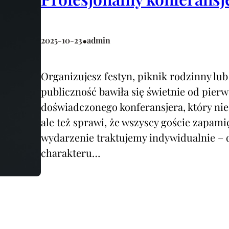
•
2025-10-23
admin
Organizujesz festyn, piknik rodzinny lu
publiczność bawiła się świetnie od pierw
doświadczonego konferansjera, który nie
ale też sprawi, że wszyscy goście zapami
wydarzenie traktujemy indywidualnie –
charakteru…