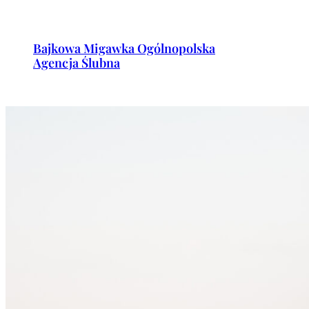
Przejdź
do
Bajkowa Migawka Ogólnopolska
treści
Agencja Ślubna