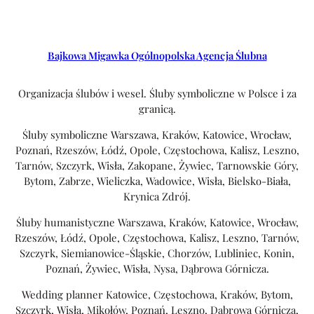
Bajkowa Migawka Ogólnopolska Agencja Ślubna
Organizacja ślubów i wesel. Śluby symboliczne w Polsce i za
granicą.
Śluby symboliczne Warszawa, Kraków, Katowice, Wrocław,
Poznań, Rzeszów, Łódź, Opole, Częstochowa, Kalisz, Leszno,
Tarnów, Szczyrk, Wisła, Zakopane, Żywiec, Tarnowskie Góry,
Bytom, Zabrze, Wieliczka, Wadowice, Wisła, Bielsko-Biała,
Krynica Zdrój.
Śluby humanistyczne Warszawa, Kraków, Katowice, Wrocław,
Rzeszów, Łódź, Opole, Częstochowa, Kalisz, Leszno, Tarnów,
Szczyrk, Siemianowice-Śląskie, Chorzów, Lubliniec, Konin,
Poznań, Żywiec, Wisła, Nysa, Dąbrowa Górnicza.
Wedding planner Katowice, Częstochowa, Kraków, Bytom,
Szczyrk, Wisła, Mikołów, Poznań, Leszno, Dąbrowa Górnicza,