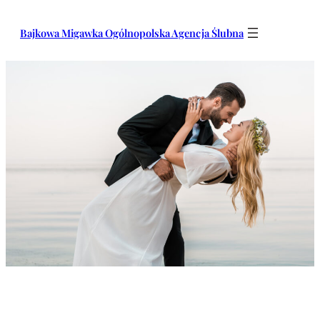
Przejdź
do
Bajkowa Migawka Ogólnopolska Agencja Ślubna
treści