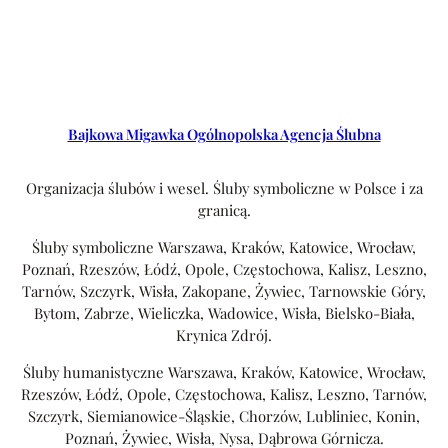
Bajkowa Migawka Ogólnopolska Agencja Ślubna
Organizacja ślubów i wesel. Śluby symboliczne w Polsce i za
granicą.
Śluby symboliczne Warszawa, Kraków, Katowice, Wrocław,
Poznań, Rzeszów, Łódź, Opole, Częstochowa, Kalisz, Leszno,
Tarnów, Szczyrk, Wisła, Zakopane, Żywiec, Tarnowskie Góry,
Bytom, Zabrze, Wieliczka, Wadowice, Wisła, Bielsko-Biała,
Krynica Zdrój.
Śluby humanistyczne Warszawa, Kraków, Katowice, Wrocław,
Rzeszów, Łódź, Opole, Częstochowa, Kalisz, Leszno, Tarnów,
Szczyrk, Siemianowice-Śląskie, Chorzów, Lubliniec, Konin,
Poznań, Żywiec, Wisła, Nysa, Dąbrowa Górnicza.