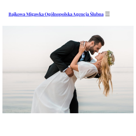
Przejdź
do
Bajkowa Migawka Ogólnopolska Agencja Ślubna
treści