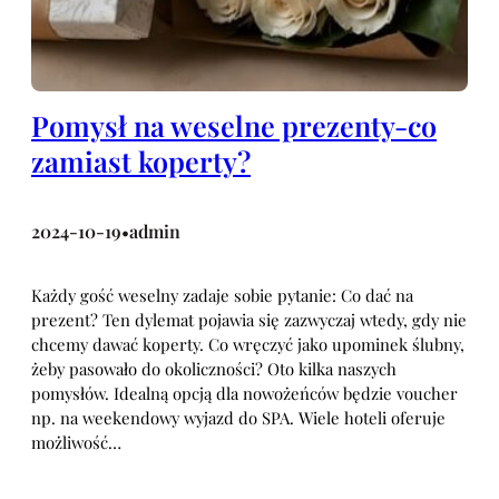
Pomysł na weselne prezenty-co
zamiast koperty?
2024-10-19
admin
•
Każdy gość weselny zadaje sobie pytanie: Co dać na
prezent? Ten dylemat pojawia się zazwyczaj wtedy, gdy nie
chcemy dawać koperty. Co wręczyć jako upominek ślubny,
żeby pasowało do okoliczności? Oto kilka naszych
pomysłów. Idealną opcją dla nowożeńców będzie voucher
np. na weekendowy wyjazd do SPA. Wiele hoteli oferuje
możliwość…