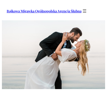
Przejdź
do
Bajkowa Migawka Ogólnopolska Agencja Ślubna
treści