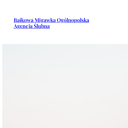
Przejdź
do
Bajkowa Migawka Ogólnopolska
treści
Agencja Ślubna