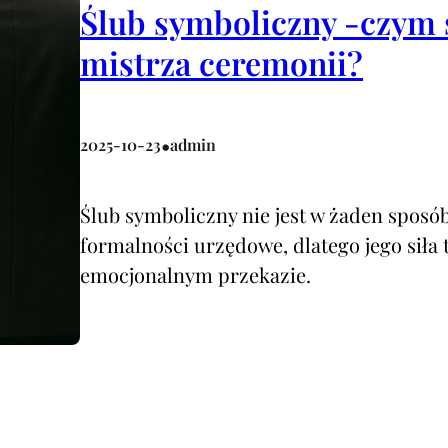
Ślub symboliczny -czym 
mistrza ceremonii?
•
2025-10-23
admin
Ślub symboliczny nie jest w żaden sposó
formalności urzędowe, dlatego jego siła
emocjonalnym przekazie.