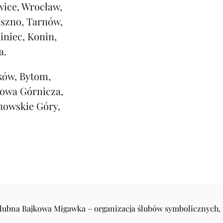
ice, Wrocław,
eszno, Tarnów,
iniec, Konin,
a.
ków, Bytom,
rowa Górnicza,
nowskie Góry,
Ślubna Bajkowa Migawka – organizacja ślubów symbolicznych,