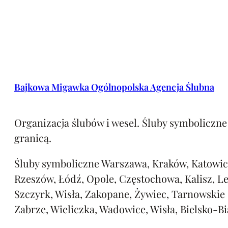
Bajkowa Migawka Ogólnopolska Agencja Ślubna
Organizacja ślubów i wesel. Śluby symboliczne 
granicą.
Śluby symboliczne Warszawa, Kraków, Katowic
Rzeszów, Łódź, Opole, Częstochowa, Kalisz, L
Szczyrk, Wisła, Zakopane, Żywiec, Tarnowskie
Zabrze, Wieliczka, Wadowice, Wisła, Bielsko-Bi