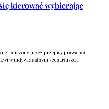
się kierować wybierając
b ograniczony przez przepisy prawa ani
 tkwi w indywidualnym scenariuszu i