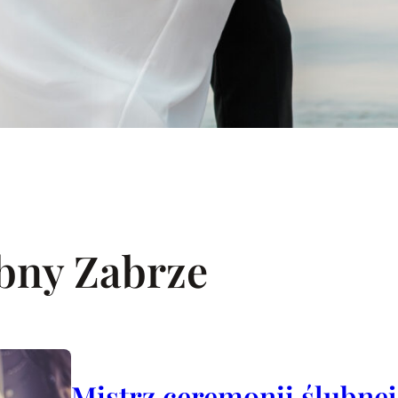
ubny Zabrze
Mistrz ceremonii ślubnej