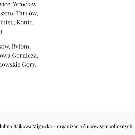
ice, Wrocław,
eszno, Tarnów,
iniec, Konin,
a.
ków, Bytom,
rowa Górnicza,
nowskie Góry,
Ślubna Bajkowa Migawka – organizacja ślubów symbolicznych,