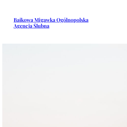
Przejdź
do
Bajkowa Migawka Ogólnopolska
treści
Agencja Ślubna