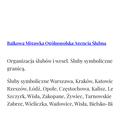
Bajkowa Migawka Ogólnopolska Agencja Ślubna
Organizacja ślubów i wesel. Śluby symboliczne 
granicą.
Śluby symboliczne Warszawa, Kraków, Katowic
Rzeszów, Łódź, Opole, Częstochowa, Kalisz, L
Szczyrk, Wisła, Zakopane, Żywiec, Tarnowskie
Zabrze, Wieliczka, Wadowice, Wisła, Bielsko-Bi