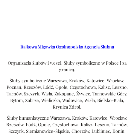
Bajkowa Migawka Ogólnopolska Agencja Ślubna
Organizacja ślubów i wesel. Śluby symboliczne w Polsce i za
granicą.
Śluby symboliczne Warszawa, Kraków, Katowice, Wrocław,
Poznań, Rzeszów, Łódź, Opole, Częstochowa, Kalisz, Leszno,
Tarnów, Szczyrk, Wisła, Zakopane, Żywiec, Tarnowskie Góry,
Bytom, Zabrze, Wieliczka, Wadowice, Wisła, Bielsko-Biała,
Krynica Zdrój.
Śluby humanistyczne Warszawa, Kraków, Katowice, Wrocław,
Rzeszów, Łódź, Opole, Częstochowa, Kalisz, Leszno, Tarnów,
Szczyrk, Siemianowice-Śląskie, Chorzów, Lubliniec, Konin,