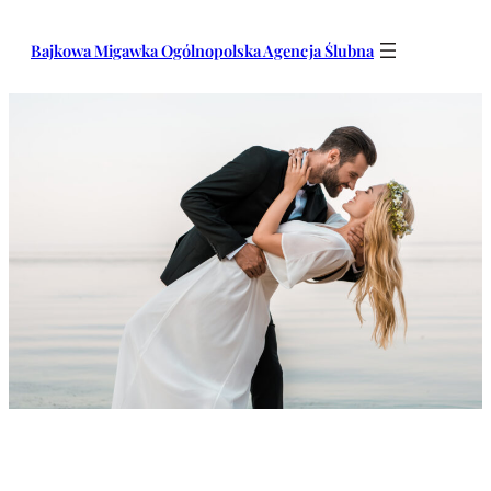
Przejdź
do
Bajkowa Migawka Ogólnopolska Agencja Ślubna
treści