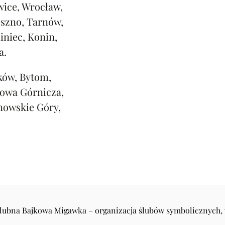
ice, Wrocław,
eszno, Tarnów,
iniec, Konin,
a.
ków, Bytom,
rowa Górnicza,
nowskie Góry,
Ślubna Bajkowa Migawka – organizacja ślubów symbolicznych,