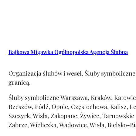
Bajkowa Migawka Ogólnopolska Agencja Ślubna
Organizacja ślubów i wesel. Śluby symboliczne 
granicą.
Śluby symboliczne Warszawa, Kraków, Katowic
Rzeszów, Łódź, Opole, Częstochowa, Kalisz, L
Szczyrk, Wisła, Zakopane, Żywiec, Tarnowskie
Zabrze, Wieliczka, Wadowice, Wisła, Bielsko-Bi