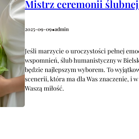
Mistrz ceremonii ślubnej
•
2025-09-09
admin
Jeśli marzycie o uroczystości pełnej emo
wspomnień, ślub humanistyczny w Bielsk
będzie najlepszym wyborem. To wyjątkowa
scenerii, która ma dla Was znaczenie, i w
Waszą miłość.