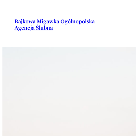
Przejdź
do
Bajkowa Migawka Ogólnopolska
treści
Agencja Ślubna