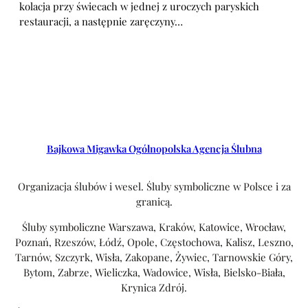
kolacja przy świecach w jednej z uroczych paryskich
restauracji, a następnie zaręczyny…
Bajkowa Migawka Ogólnopolska Agencja Ślubna
Organizacja ślubów i wesel. Śluby symboliczne w Polsce i za
granicą.
Śluby symboliczne Warszawa, Kraków, Katowice, Wrocław,
Poznań, Rzeszów, Łódź, Opole, Częstochowa, Kalisz, Leszno,
Tarnów, Szczyrk, Wisła, Zakopane, Żywiec, Tarnowskie Góry,
Bytom, Zabrze, Wieliczka, Wadowice, Wisła, Bielsko-Biała,
Krynica Zdrój.