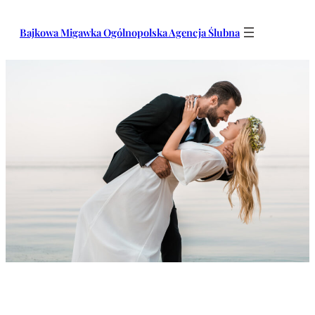
Przejdź
do
Bajkowa Migawka Ogólnopolska Agencja Ślubna
treści