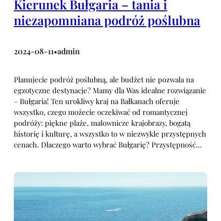
Kierunek Bułgaria – tania i
niezapomniana podróż poślubna
2024-08-11
admin
•
Planujecie podróż poślubną, ale budżet nie pozwala na
egzotyczne destynacje? Mamy dla Was idealne rozwiązanie
– Bułgaria! Ten urokliwy kraj na Bałkanach oferuje
wszystko, czego możecie oczekiwać od romantycznej
podróży: piękne plaże, malownicze krajobrazy, bogatą
historię i kulturę, a wszystko to w niezwykle przystępnych
cenach. Dlaczego warto wybrać Bułgarię? Przystępność…