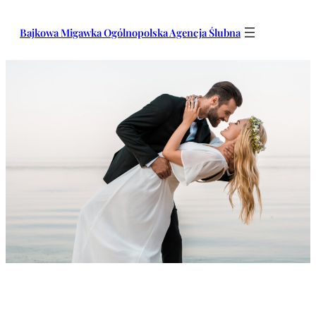
Przejdź
do
Bajkowa Migawka Ogólnopolska Agencja Ślubna
treści