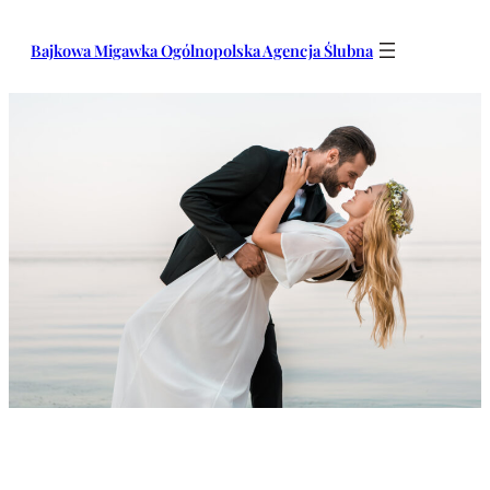
Przejdź
do
Bajkowa Migawka Ogólnopolska Agencja Ślubna
treści