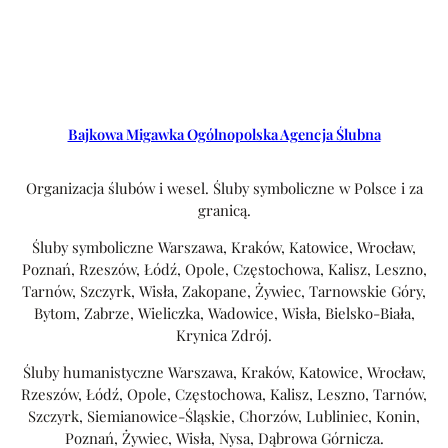
Bajkowa Migawka Ogólnopolska Agencja Ślubna
Organizacja ślubów i wesel. Śluby symboliczne w Polsce i za
granicą.
Śluby symboliczne Warszawa, Kraków, Katowice, Wrocław,
Poznań, Rzeszów, Łódź, Opole, Częstochowa, Kalisz, Leszno,
Tarnów, Szczyrk, Wisła, Zakopane, Żywiec, Tarnowskie Góry,
Bytom, Zabrze, Wieliczka, Wadowice, Wisła, Bielsko-Biała,
Krynica Zdrój.
Śluby humanistyczne Warszawa, Kraków, Katowice, Wrocław,
Rzeszów, Łódź, Opole, Częstochowa, Kalisz, Leszno, Tarnów,
Szczyrk, Siemianowice-Śląskie, Chorzów, Lubliniec, Konin,
Poznań, Żywiec, Wisła, Nysa, Dąbrowa Górnicza.