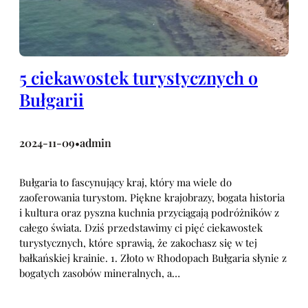
5 ciekawostek turystycznych o
Bułgarii
2024-11-09
admin
•
Bułgaria to fascynujący kraj, który ma wiele do
zaoferowania turystom. Piękne krajobrazy, bogata historia
i kultura oraz pyszna kuchnia przyciągają podróżników z
całego świata. Dziś przedstawimy ci pięć ciekawostek
turystycznych, które sprawią, że zakochasz się w tej
bałkańskiej krainie. 1. Złoto w Rhodopach Bułgaria słynie z
bogatych zasobów mineralnych, a…