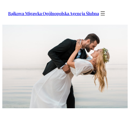
Przejdź
do
Bajkowa Migawka Ogólnopolska Agencja Ślubna
treści