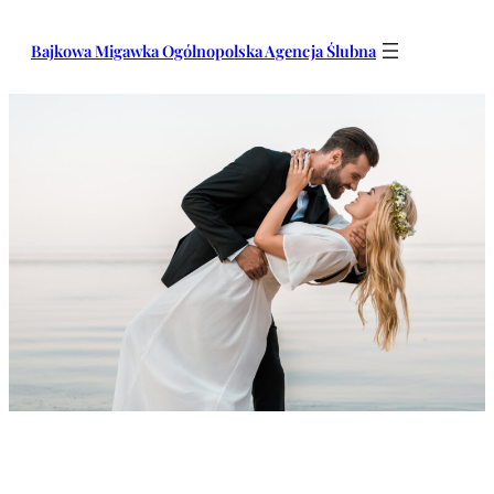
Przejdź
do
Bajkowa Migawka Ogólnopolska Agencja Ślubna
treści