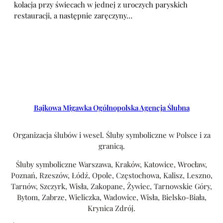
kolacja przy świecach w jednej z uroczych paryskich
restauracji, a następnie zaręczyny…
Bajkowa Migawka Ogólnopolska Agencja Ślubna
Organizacja ślubów i wesel. Śluby symboliczne w Polsce i za
granicą.
Śluby symboliczne Warszawa, Kraków, Katowice, Wrocław,
Poznań, Rzeszów, Łódź, Opole, Częstochowa, Kalisz, Leszno,
Tarnów, Szczyrk, Wisła, Zakopane, Żywiec, Tarnowskie Góry,
Bytom, Zabrze, Wieliczka, Wadowice, Wisła, Bielsko-Biała,
Krynica Zdrój.