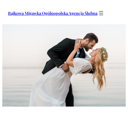
Przejdź
do
Bajkowa Migawka Ogólnopolska Agencja Ślubna
treści