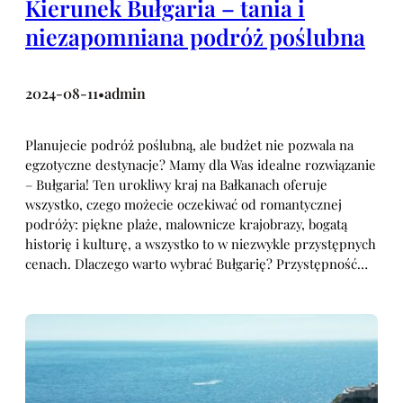
Kierunek Bułgaria – tania i
niezapomniana podróż poślubna
2024-08-11
admin
•
Planujecie podróż poślubną, ale budżet nie pozwala na
egzotyczne destynacje? Mamy dla Was idealne rozwiązanie
– Bułgaria! Ten urokliwy kraj na Bałkanach oferuje
wszystko, czego możecie oczekiwać od romantycznej
podróży: piękne plaże, malownicze krajobrazy, bogatą
historię i kulturę, a wszystko to w niezwykle przystępnych
cenach. Dlaczego warto wybrać Bułgarię? Przystępność…